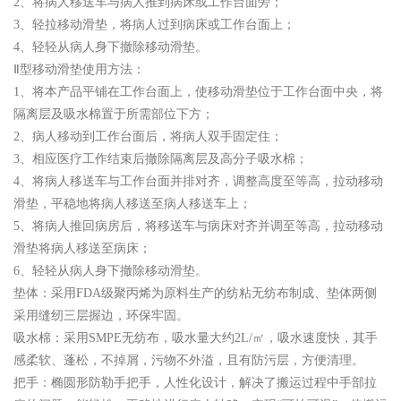
2、将病人移送车与病人推到病床或工作台面旁；
3、轻拉移动滑垫，将病人过到病床或工作台面上；
4、轻轻从病人身下撤除移动滑垫。
Ⅱ型移动滑垫使用方法：
1、将本产品平铺在工作台面上，使移动滑垫位于工作台面中央，将
隔离层及吸水棉置于所需部位下方；
2、病人移动到工作台面后，将病人双手固定住；
3、相应医疗工作结束后撤除隔离层及高分子吸水棉；
4、将病人移送车与工作台面并排对齐，调整高度至等高，拉动移动
滑垫，平稳地将病人移送至病人移送车上；
5、将病人推回病房后，将移送车与病床对齐并调至等高，拉动移动
滑垫将病人移送至病床；
6、轻轻从病人身下撤除移动滑垫。
垫体：采用FDA级聚丙烯为原料生产的纺粘无纺布制成、垫体两侧
采用缝纫三层握边，环保牢固。
吸水棉：采用SMPE无纺布，吸水量大约2L/㎡，吸水速度快，其手
感柔软、蓬松，不掉屑，污物不外溢，且有防污层，方便清理。
把手：椭圆形防勒手把手，人性化设计，解决了搬运过程中手部拉